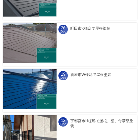
26
町田市K様邸で屋根塗装
Dec
19
新座市W様邸で屋根塗装
Dec
12
宇都宮市H様邸で屋根、壁、付帯部塗
Dec
装