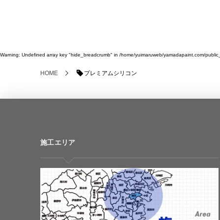
Warning
: Undefined array key "hide_breadcrumb" in
/home/yuimaruweb/yamadapaint.com/public_h
プレミアムシリコン
HOME
施工エリア