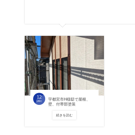
12
宇都宮市H様邸で屋根、
Dec
壁、付帯部塗装
続きを読む