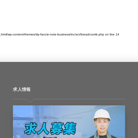
tml/wp-content/themes/dp-fancie-note-business/inc/scr/breadcrumb.php
on line
14
求人情報