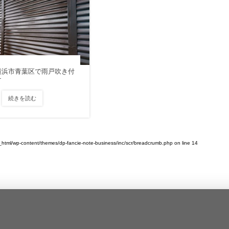
横浜市青葉区で雨戸吹き付
け
続きを読む
tml/wp-content/themes/dp-fancie-note-business/inc/scr/breadcrumb.php
on line
14