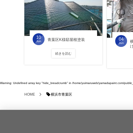
10
04
青葉区K様邸屋根塗装
Jun
Jun
続きを読む
Warning
: Undefined array key "hide_breadcrumb" in
/home/yuimaruweb/yamadapaint.com/public_h
横浜市青葉区
HOME