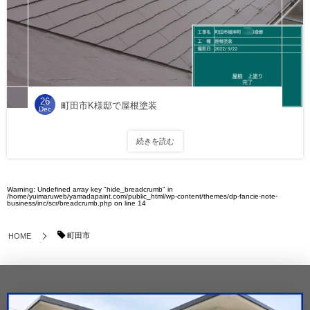
26
町田市K様邸で屋根塗装
Dec
続きを読む
Warning
: Undefined array key "hide_breadcrumb" in
/home/yuimaruweb/yamadapaint.com/public_html/wp-content/themes/dp-fancie-note-
business/inc/scr/breadcrumb.php
on line
14
町田市
HOME